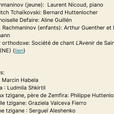
hmaninov (jeune): Laurent Nicoud, piano
Ilitch Tchaïkovski: Bernard Huttenlocher
iselle Defaire: Aline Guillén
V. Rachmaninov (enfants): Arthur Guenther et 
mann
orthodoxe: Société de chant
L’Avenir
de Sain
 (NE) (
lien
)
s:
: Marcin Habela
 : Ludmila Shkirtil
ux tzigane, père de Zemfira: Philippe Huttenl
ille tzigane: Graziela Valceva Fierro
ne tzigane : Sergueï Aleshenko