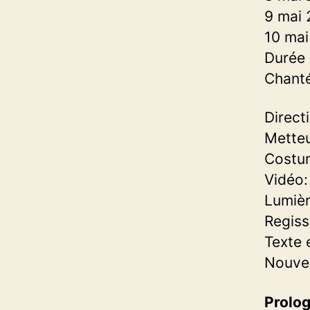
9 mai 
10 mai
Durée 
Chanté
Direct
Metteu
Costu
Vidéo
Lumièr
Regiss
Texte 
Nouvel
Prolo