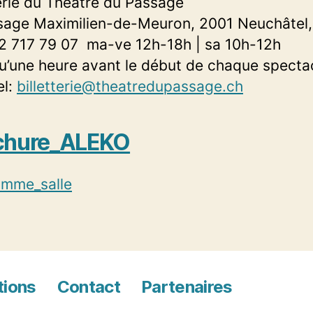
terie du Théâtre du Passage
sage Maximilien-de-Meuron, 2001 Neuchâtel,
32 717 79 07
ma-ve 12h-18h | sa 10h-12h
qu’une heure avant le début de chaque specta
el:
billetterie@theatredupassage.ch
chure_ALEKO
amme_salle
tions
Contact
Partenaires