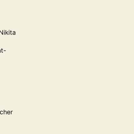
Nikita
t-
ocher