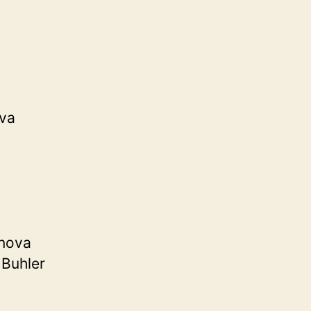
ova
enova
 Buhler