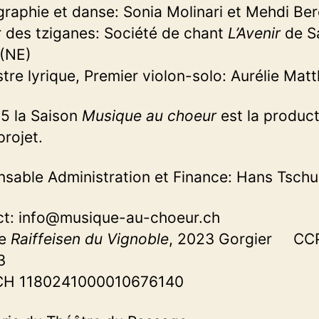
raphie et danse: Sonia Molinari et Mehdi Ber
des tziganes: Société de chant
L’Avenir
de Sa
 (NE)
tre lyrique, Premier violon-solo: Aurélie Mat
5 la Saison
Musique au choeur
est
la product
projet.
sable Administration et Finance: Hans Tsch
ct: info@musique-au-choeur.ch
ue
Raiffeisen du Vignoble
, 2023 Gorgier CC
3
CH 1180241000010676140