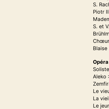
S. Rac
Piotr 
Mademo
S. et 
Brühl
Chœur 
Blaise
Opéra
Soliste
Aleko 
Zemfira
Le vie
La vie
Le jeu