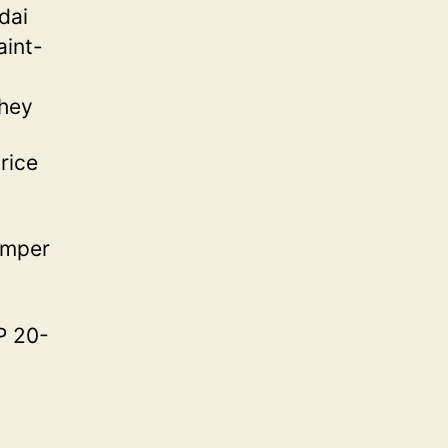
dai
int-
they
rice
umper
P 20-