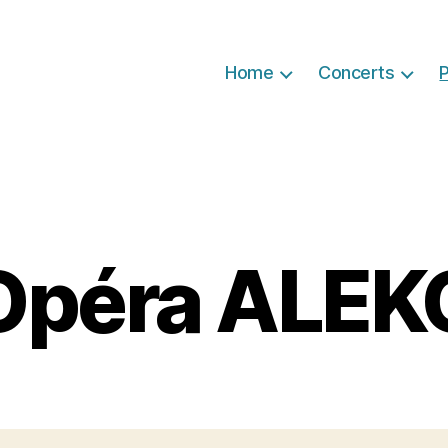
Home
Concerts
P
Opéra ALEK