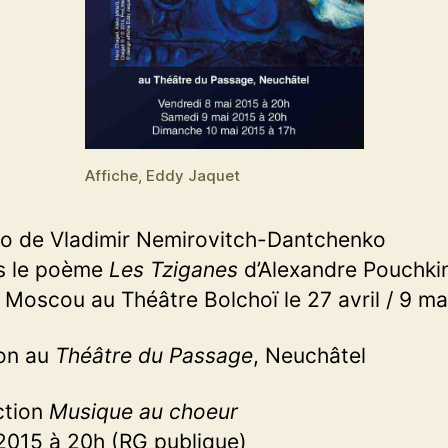
Affiche, Eddy Jaquet
to de Vladimir Nemirovitch-Dantchenko
s le poème
Les Tziganes
d’Alexandre Pouchki
 Moscou au Théâtre Bolchoï le 27 avril / 9 ma
on au
Théâtre du Passage
, Neuchâtel
ction
Musique au choeur
2015 à 20h (RG publique)