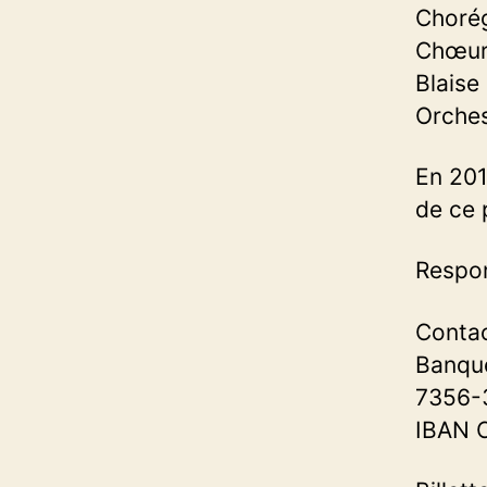
Chorég
Chœur 
Blaise
Orches
En 201
de ce 
Respon
Conta
Banq
7356-
IBAN