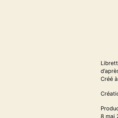
Libret
d’aprè
Créé à
Créati
Produ
8 mai 