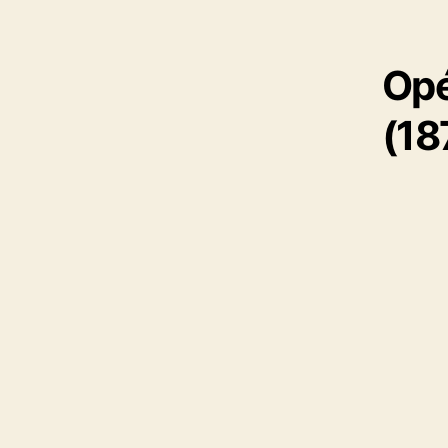
Opé
(18