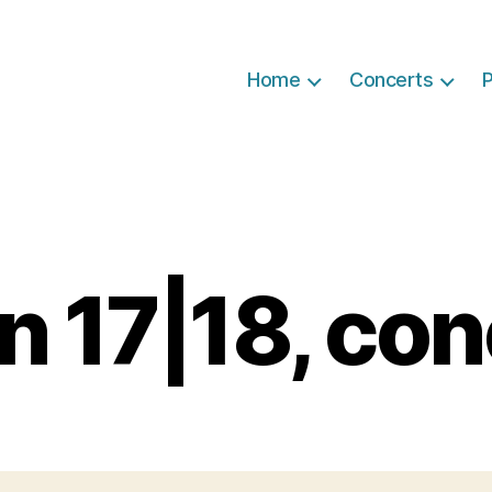
Home
Concerts
P
n 17|18, con