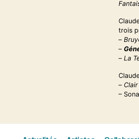
Fantai
Claud
trois 
–
Bruy
–
Géné
–
La T
Claud
–
Clair
– Sona