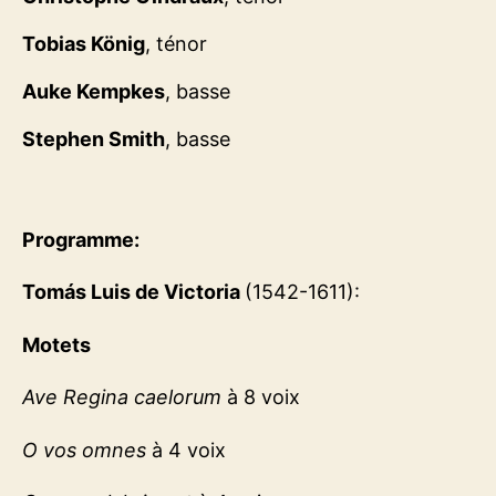
Tobias König
, ténor
Auke Kempkes
, basse
Stephen Smith
, basse
Programme:
Tomás Luis de Victoria
(1542-1611):
Motets
Ave Regina caelorum
à 8 voix
O vos omnes
à 4 voix