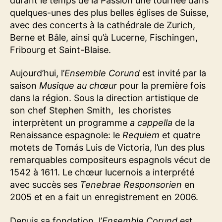
durant le temps de la Passion une tournée dans
quelques-unes des plus belles églises de Suisse,
avec des concerts à la cathédrale de Zurich,
Berne et Bâle, ainsi qu’à Lucerne, Fischingen,
Fribourg et Saint-Blaise.
Aujourd’hui, l’
Ensemble Corund
est invité par la
saison
Musique au chœur
pour la première fois
dans la région. Sous la direction artistique de
son chef Stephen Smith, les choristes
interprètent un programme
a cappella
de la
Renaissance espagnole: le
Requiem
et quatre
motets de Tomás Luis de Victoria, l’un des plus
remarquables compositeurs espagnols vécut de
1542 à 1611. Le chœur lucernois a interprété
avec succès ses
Tenebrae Responsorien
en
2005 et en a fait un enregistrement en 2006.
Depuis sa fondation, l’
Ensemble Corund
est