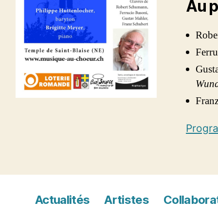
Au p
Robe
Ferru
Gust
Wund
Fran
Progr
Actualités
Artistes
Collabora