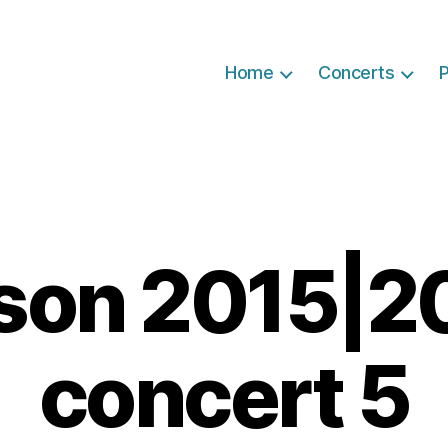
Home
Concerts
P
son 2015|2
concert 5