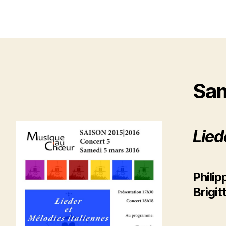
Sam
Lied
Phili
Brigi