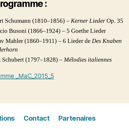
rogramme :
rt Schumann (1810–1856) –
Kerner Lieder
Op. 35
cio Busoni (1866–1924) – 5 Goethe Lieder
av Mahler (1860–1911) – 6 Lieder de
Des Knaben
erhorn
z Schubert (1797–1828) –
Mélodies italiennes
amme _MaC_2015_5
tions
Contact
Partenaires