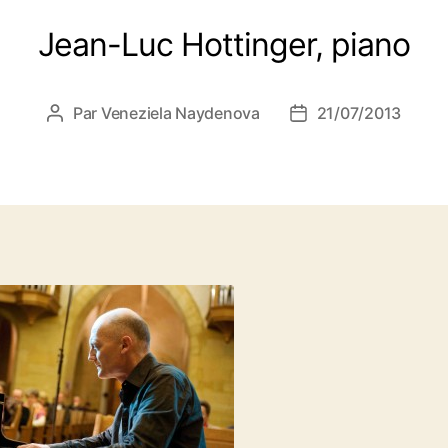
Jean-Luc Hottinger, piano
Par
Veneziela Naydenova
21/07/2013
Auteur
Date
de
de
l’article
l’article