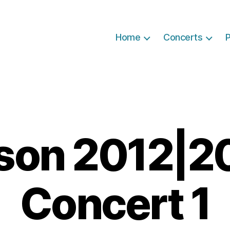
Home
Concerts
P
son 2012|2
Concert 1