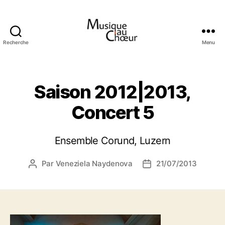
Recherche
Menu
Musique
au
choeur
Saison 2012|2013,
Concert 5
Ensemble Corund, Luzern
Par
Veneziela Naydenova
21/07/2013
Auteur
Date
de
de
l’article
l’article