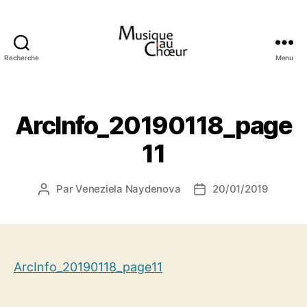
Recherche
Menu
Musique
au
choeur
ArcInfo_20190118_page
11
Par
Veneziela Naydenova
20/01/2019
Auteur
Date
de
de
l’article
l’article
ArcInfo_20190118_page11