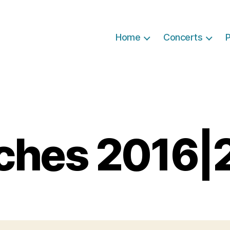
Home
Concerts
P
iches 2016|