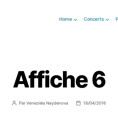
Home
Concerts
P
Affiche 6
Par
Veneziela Naydenova
18/04/2016
Auteur
Date
de
de
l’article
l’article