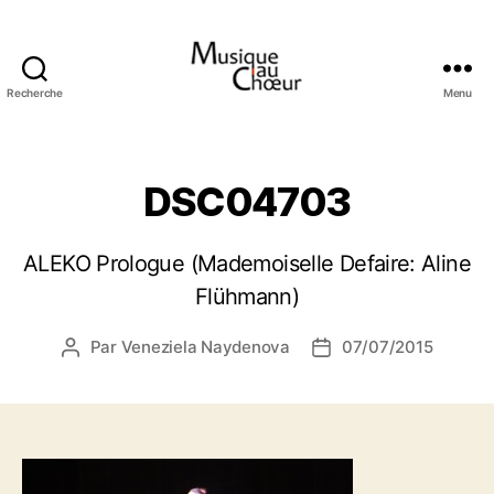
Recherche
Menu
Musique
au
choeur
DSC04703
ALEKO Prologue (Mademoiselle Defaire: Aline
Flühmann)
Par
Veneziela Naydenova
07/07/2015
Auteur
Date
de
de
l’article
l’article