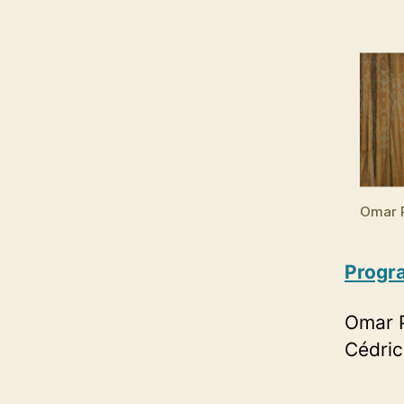
Omar 
Progr
Omar P
Cédric