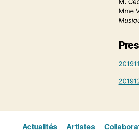
M. Ced
Mme Ve
Musiq
Pres
2019
20191
Actualités
Artistes
Collabora