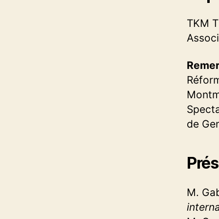
TKM T
Assoc
Remer
Réform
Montmo
Specta
de Gen
Prés
M. Gab
intern