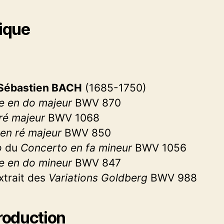
ique
Sébastien BACH
(1685-1750)
e en do majeur
BWV 870
 ré majeur
BWV 1068
en ré majeur
BWV 850
o
du
Concerto en fa mineur
BWV 1056
e en do mineur
BWV 847
xtrait des
Variations Goldberg
BWV 988
oduction