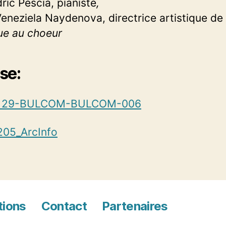
ric Pescia, pianiste
,
neziela Naydenova, directrice artistique de
ue au choeur
se:
1129-BULCOM-BULCOM-006
205_ArcInfo
tions
Contact
Partenaires