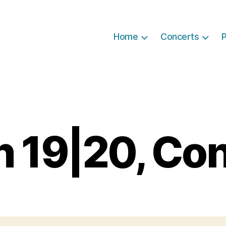
Home
Concerts
P
n 19|20, Con