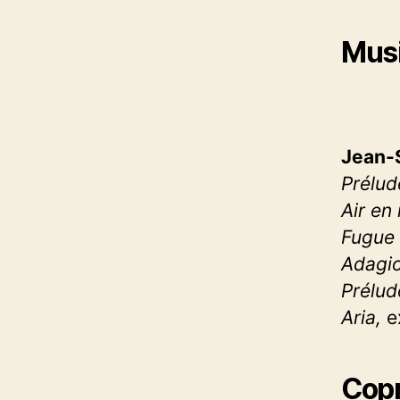
M
us
Jean-
Prélud
Air en
Fugue 
Adagi
Prélud
Aria,
e
Copr