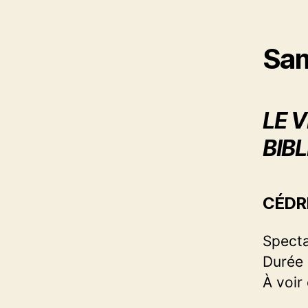
Sam
LE 
BIBL
CÉDR
Specta
Durée 
À voir