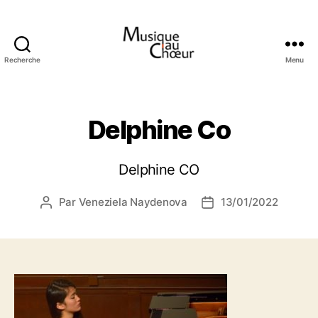
Recherche
Menu
Musique
au
choeur
Delphine Co
Delphine CO
Par
Veneziela Naydenova
13/01/2022
Auteur
Date
de
de
l’article
l’article